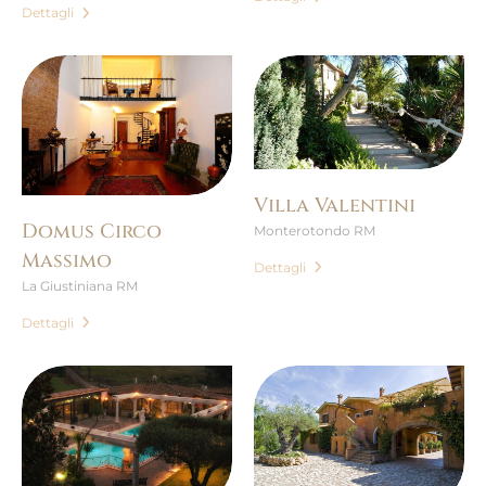
Dettagli
Villa Valentini
Domus Circo
Monterotondo RM
Massimo
Dettagli
La Giustiniana RM
Dettagli