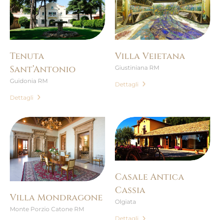
Tenuta
Villa Veietana
Sant’Antonio
Giustiniana RM
Guidonia RM
Dettagli
Dettagli
Casale Antica
Cassia
Villa Mondragone
Olgiata
Monte Porzio Catone RM
Dettagli