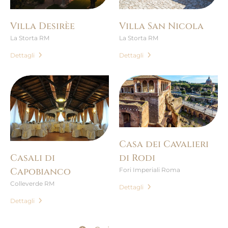
Villa Desirèe
Villa San Nicola
La Storta RM
La Storta RM
Dettagli
Dettagli
Casa dei Cavalieri
Casali di
di Rodi
Capobianco
Fori Imperiali Roma
Colleverde RM
Dettagli
Dettagli